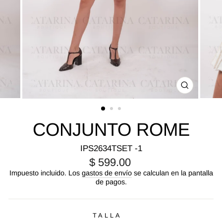
CERRA
(ESC)
CONJUNTO ROME
IPS2634TSET -1
Precio
$ 599.00
habitual
Impuesto incluido. Los
gastos de envío
se calculan en la pantalla
de pagos.
TALLA