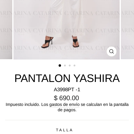
CERRA
(ESC)
PANTALON YASHIRA
A3998PT -1
Precio
$ 690.00
habitual
Impuesto incluido. Los
gastos de envío
se calculan en la pantalla
de pagos.
TALLA